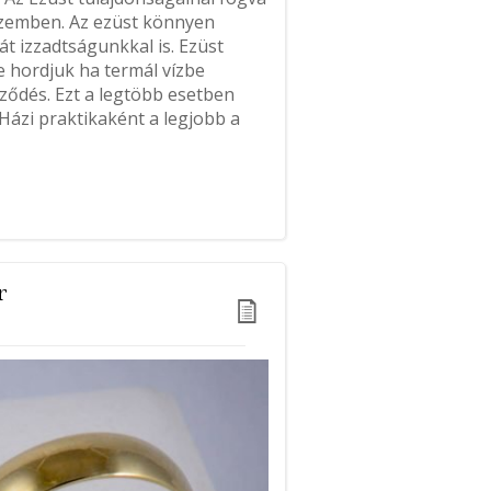
 szemben. Az ezüst könnyen
át izzadtságunkkal is. Ezüst
 hordjuk ha termál vízbe
ződés. Ezt a legtöbb esetben
 Házi praktikaként a legjobb a
r