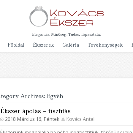
Elegancia, Minőség, Tudás, Tapasztalat
Főoldal
Ékszerek
Galéria
Tevékenységek
tegory Archives: Egyéb
Ékszer ápolás – tisztítás
2018 Március 16, Péntek
Kovács Antal
Ékszerünk meghálálja ha néha megtisztítjuk, törődünk vele.