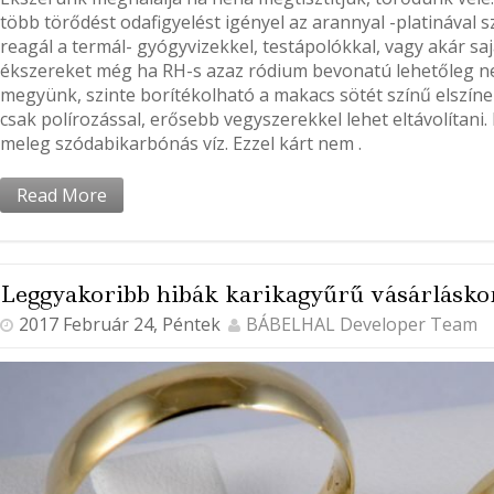
több törődést odafigyelést igényel az arannyal -platinával
reagál a termál- gyógyvizekkel, testápolókkal, vagy akár saj
ékszereket még ha RH-s azaz ródium bevonatú lehetőleg ne
megyünk, szinte borítékolható a makacs sötét színű elszíne
csak polírozással, erősebb vegyszerekkel lehet eltávolítani.
meleg szódabikarbónás víz. Ezzel kárt nem .
Read More
Leggyakoribb hibák karikagyűrű vásárlásko
2017 Február 24, Péntek
BÁBELHAL Developer Team