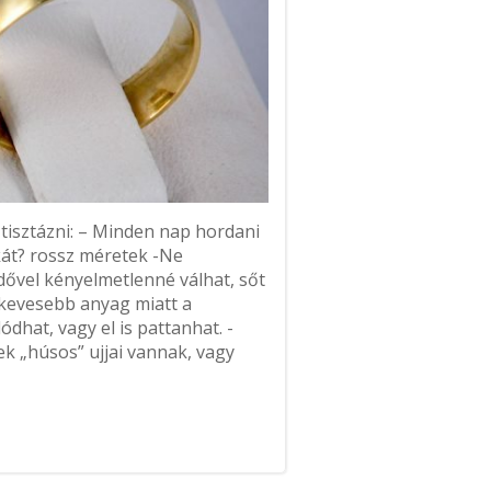
tisztázni: – Minden nap hordani
kát? rossz méretek -Ne
dővel kényelmetlenné válhat, sőt
l kevesebb anyag miatt a
dhat, vagy el is pattanhat. -
k „húsos” ujjai vannak, vagy