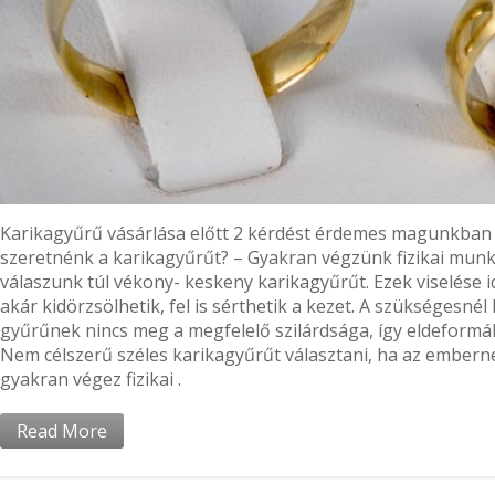
Karikagyűrű vásárlása előtt 2 kérdést érdemes magunkban 
szeretnénk a karikagyűrűt? – Gyakran végzünk fizikai mun
válaszunk túl vékony- keskeny karikagyűrűt. Ezek viselése i
akár kidörzsölhetik, fel is sérthetik a kezet. A szükségesné
gyűrűnek nincs meg a megfelelő szilárdsága, így eldeformáló
Nem célszerű széles karikagyűrűt választani, ha az emberne
gyakran végez fizikai .
Read More