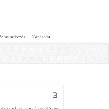
Bemutatkozás
Kapcsolat
 Az Ezüst tulajdonságainál fogva