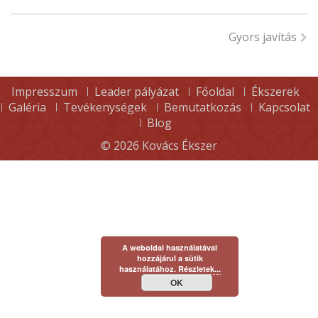
Gyors javítás
Impresszum
Leader pályázat
Főoldal
Ékszerek
Galéria
Tevékenységek
Bemutatkozás
Kapcsolat
Blog
© 2026
Kovács Ékszer
A weboldal használatával
hozzájárul a sütik
használatához.
Részletek...
OK