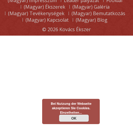
(Magyar) Impresszum
Leader pályázat
Főoldal
(Magyar) Ékszerek
(Magyar) Galéria
(Magyar) Tevékenységek
(Magyar) Bemutatkozás
(Magyar) Kapcsolat
(Magyar) Blog
© 2026
Kovács Ékszer
Bei Nutzung der Webseite
akzeptieren Sie Cookies.
Einzelheiten...
OK