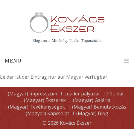
Elegancia, Minőség, Tudás, Tapasztalat
MENU
Leider ist der Eintrag nur auf
Magyar
verfügbar.
(Magyar) Impresszum
Leader pályázat
Főoldal
(Magyar) Ékszerek
(Magyar) Galéria
(Magyar) Tevékenységek
(Magyar) Bemutatkozás
(Magyar) Kapcsolat
(Magyar) Blog
© 2026
Kovács Ékszer