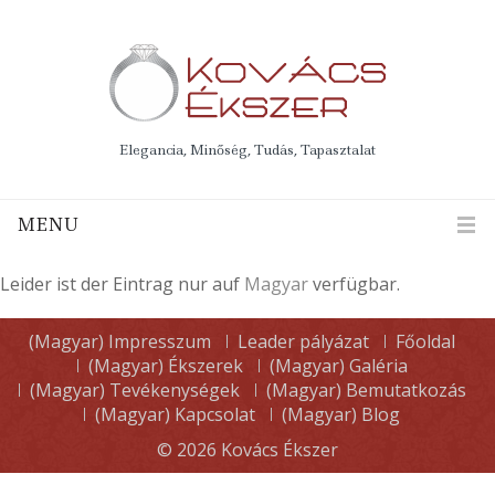
Elegancia, Minőség, Tudás, Tapasztalat
MENU
Leider ist der Eintrag nur auf
Magyar
verfügbar.
(Magyar) Impresszum
Leader pályázat
Főoldal
(Magyar) Ékszerek
(Magyar) Galéria
(Magyar) Tevékenységek
(Magyar) Bemutatkozás
(Magyar) Kapcsolat
(Magyar) Blog
© 2026
Kovács Ékszer